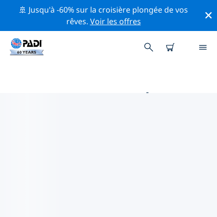
🚢 Jusqu'à -60% sur la croisière plongée de vos
rêves.
Voir les offres
MAGASINS DE PLONGÉE PADI
INGOLSTADT
Trouvez le magasin de plongée PADI Ingolstadt qui
correspond à vos besoins en utilisant les filtres ci-
dessus ou la carte interactive. Tous nos centres de
plongée Ingolstadt offrent une formation
exceptionnelle, de nombreuses activités divertissantes
et adhèrent aux normes de qualité strictes de PADI.