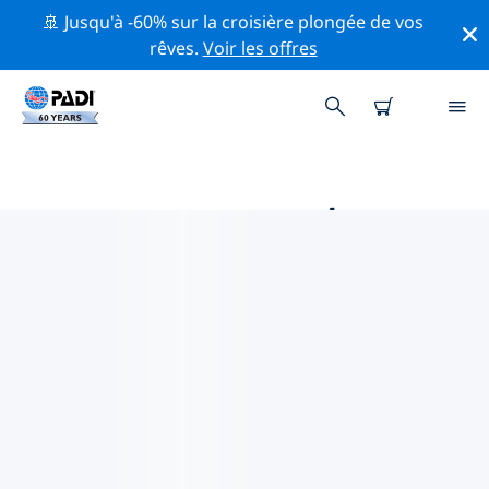
🚢 Jusqu'à -60% sur la croisière plongée de vos
rêves.
Voir les offres
MAGASINS DE PLONGÉE PADI IN
DRESDE
Il ne semble pas y avoir de magasin de plongée PADI à
in Dresde. Veuillez faire un zoom arrière sur la carte
pour trouver les magasins de plongée les plus
proches.