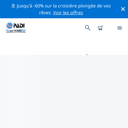
🚢 Jusqu'à -60% sur la croisière plongée de vos
rêves.
Voir les offres
MAGASINS DE PLONGÉE PADI
ALAJUELA
Il ne semble pas y avoir de magasin de plongée PADI à
Alajuela. Veuillez faire un zoom arrière sur la carte
pour trouver les magasins de plongée les plus
proches.