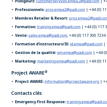
Plongeurs:
customerservices.emea.2@padi.com
| +4
Professionnels:
pros.emea2@padi.com
| +44 (0) 1
Membres Retailer & Resort:
pros.emea2@padi.co
Formation:
training.emea@padi.com
| +44 (0) 117 
Vente:
sales.emea@padi.com
, +44 (0) 117 300 7234
Formation d’instructeurs/IE:
id.emea@padi.com
| 
Gestion de la qualité:
qm.emea@padi.com
| +44 (0
Marketing:
marketing.emea@padi.com
| +44 (0) 1
®
Project AWARE
Project AWARE:
information@projectaware.org
| +4
Contacts clés
Emergency First Response:
training.emea@padi.c