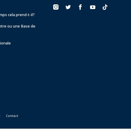
ps cela prend-t-il?
ntre ou une Base de
ionale
t
Contact