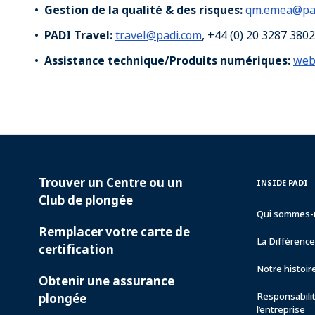
Gestion de la qualité & des risques:
qm.emea@pa
PADI Travel:
travel@padi.com
, +44 (0) 20 3287 3802
Assistance technique/Produits numériques:
web
Trouver un Centre ou un
PADI
INSIDE
INSIDE PADI
SERVICES
PADI
Club de plongée
Qui sommes-
Remplacer votre carte de
La Différenc
certification
Notre histoir
Obtenir une assurance
Responsabili
plongée
l’entreprise