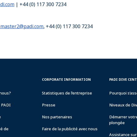
di.com
| +44 (0) 117 300 7234
master2@padi.com
, +44 (0) 117 300 7234
CORPORATE
PADI
CORPORATE INFORMATION
PADI DIVE CEN
INFORMATION
DIVE
CENTER
nous?
Statistiques de l’entreprise
Pourquoi s’ass
&
RESORTS
e PADI
Presse
Niveaux de Di
e
Nos partenaires
Démarrer votre
plongée
té de
Faire de la publicité avec nous
Assistance sur 