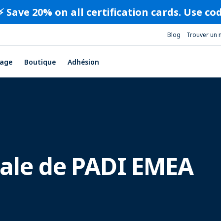
⚡️ Save 20% on all certification cards. Use c
Blog
Trouver un 
age
Boutique
Adhésion
nale de PADI EMEA