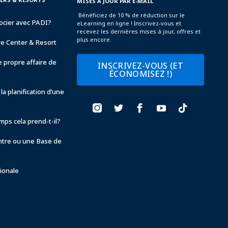
MISES À JOUR PAR E-MAIL
Bénéficiez de 10 % de réduction sur le
ocier avec PADI?
eLearning en ligne ! Inscrivez-vous et
recevez les dernières mises à jour, offres et
plus encore.
ve Center & Resort
 propre affaire de
INSCRIVEZ-VOUS (ET
ÉCONOMISEZ !)
la planification d’une
ps cela prend-t-il?
ntre ou une Base de
ionale