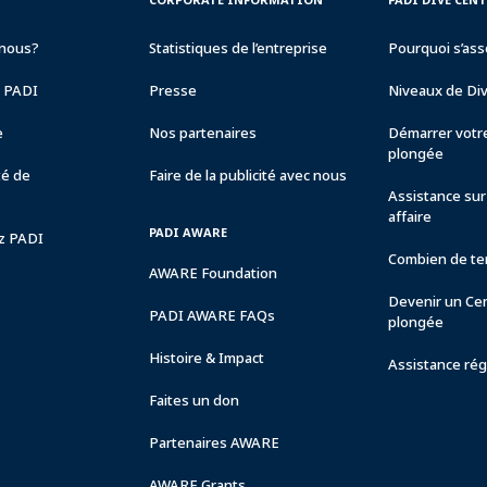
INFORMATION
DIVE
CENTER
nous?
Statistiques de l’entreprise
Pourquoi s’ass
&
RESORTS
e PADI
Presse
Niveaux de Di
e
Nos partenaires
Démarrer votre
plongée
té de
Faire de la publicité avec nous
Assistance sur 
affaire
PADI AWARE
ez PADI
Combien de tem
AWARE Foundation
Devenir un Ce
PADI AWARE FAQs
plongée
Histoire & Impact
Assistance rég
Faites un don
Partenaires AWARE
AWARE Grants