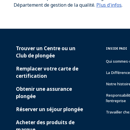
Département de gestion de la qualité.
Plus d'infos
.
Trouver un Centre ou un
PADI
INSIDE
INSIDE PADI
SERVICES
PADI
Club de plongée
Qui sommes-
Remplacer votre carte de
La Différenc
certification
Notre histoir
Obtenir une assurance
Responsabili
plongée
l’entreprise
Réserver un séjour plongée
Travailler ch
Acheter des produits de
marque