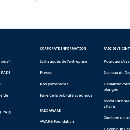
CORPORATE
PADI
CORPORATE INFORMATION
PADI DIVE CEN
INFORMATION
DIVE
CENTER
nous?
Statistiques de l’entreprise
Pourquoi s’ass
&
RESORTS
e PADI
Presse
Niveaux de Di
e
Nos partenaires
Démarrer votre
plongée
té de
Faire de la publicité avec nous
Assistance sur 
affaire
PADI AWARE
ez PADI
Combien de tem
AWARE Foundation
Devenir un Ce