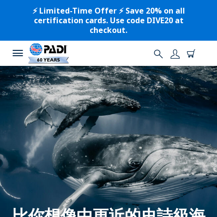
⚡️ Limited-Time Offer ⚡️ Save 20% on all
certification cards. Use code DIVE20 at
checkout.
比你想像中更近的史詩級海