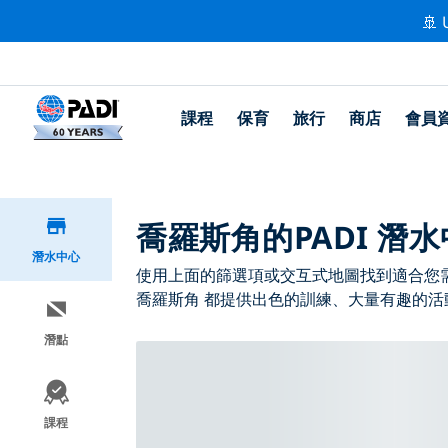
🚢 
課程
保育
旅行
商店
會員
喬羅斯角的PADI 潛
潛水中心
使用上面的篩選項或交互式地圖找到適合您需求
喬羅斯角 都提供出色的訓練、大量有趣的活動
潛點
課程