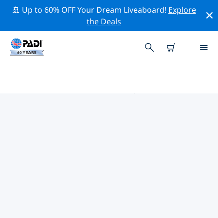
🚢 Up to 60% OFF Your Dream Liveaboard!
Explore
the Deals
皮奇奎的PADI 潛水中心
使用上面的篩選項或交互式地圖找到適合您需求的 PADI 潛
水店 皮奇奎 。我們所有的潛水中心 皮奇奎 都提供出色的訓
練、大量有趣的活動，並遵守 PADI 嚴格的質量標準。