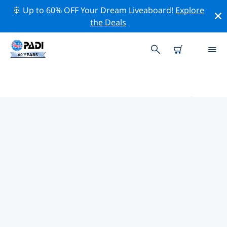
🚢 Up to 60% OFF Your Dream Liveaboard!
Explore
the Deals
伊斯特里亞半島的PADI 潛水中心
使用上面的篩選項或交互式地圖找到適合您需求的 PADI 潛
水店 伊斯特里亞半島 。我們所有的潛水中心 伊斯特里亞半
島 都提供出色的訓練、大量有趣的活動，並遵守 PADI 嚴格
的質量標準。