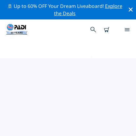
🚢 Up to 60% OFF Your Dream Liveaboard!
Explore
the Deals
佛羅倫斯的PADI 潛水中心
使用上面的篩選項或交互式地圖找到適合您需求的 PADI 潛
水店 佛羅倫斯 。我們所有的潛水中心 佛羅倫斯 都提供出色
的訓練、大量有趣的活動，並遵守 PADI 嚴格的質量標準。