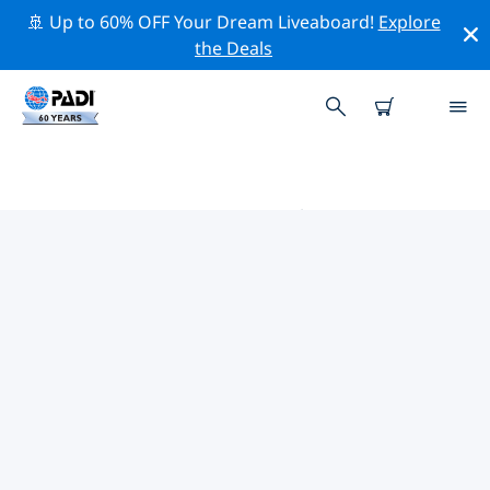
🚢 Up to 60% OFF Your Dream Liveaboard!
Explore
the Deals
奧克蘭的PADI 潛水中心
使用上面的篩選項或交互式地圖找到適合您需求的 PADI 潛
水店 奧克蘭 。我們所有的潛水中心 奧克蘭 都提供出色的訓
練、大量有趣的活動，並遵守 PADI 嚴格的質量標準。