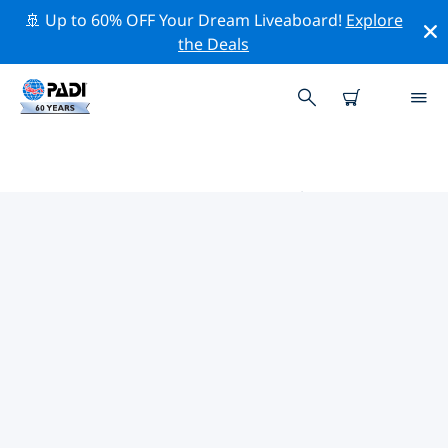
🚢 Up to 60% OFF Your Dream Liveaboard!
Explore
the Deals
瓦爾基扎的PADI 潛水中心
使用上面的篩選項或交互式地圖找到適合您需求的 PADI 潛
水店 瓦爾基扎 。我們所有的潛水中心 瓦爾基扎 都提供出色
的訓練、大量有趣的活動，並遵守 PADI 嚴格的質量標準。