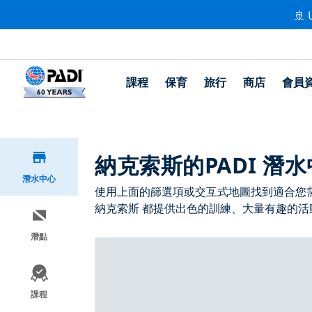
🚢 
課程
保育
旅行
商店
會員
納克索斯的PADI 潛
潛水中心
使用上面的篩選項或交互式地圖找到適合您需求
納克索斯 都提供出色的訓練、大量有趣的活動
潛點
課程