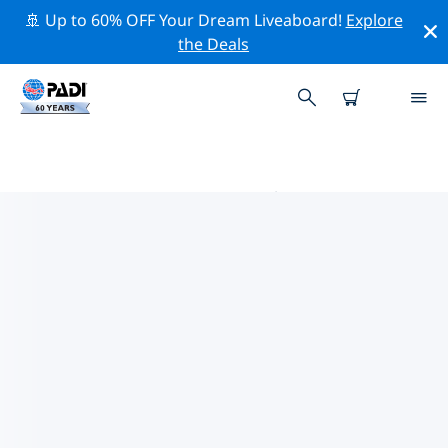
🚢 Up to 60% OFF Your Dream Liveaboard!
Explore
the Deals
賴羅斯的PADI 潛水中心
使用上面的篩選項或交互式地圖找到適合您需求的 PADI 潛
水店 賴羅斯 。我們所有的潛水中心 賴羅斯 都提供出色的訓
練、大量有趣的活動，並遵守 PADI 嚴格的質量標準。