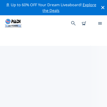
🚢 Up to 60% OFF Your Dream Liveaboard!
Explore
the Deals
加爾加利亞諾伊的PADI 潛水中心
使用上面的篩選項或交互式地圖找到適合您需求的 PADI 潛
水店 加爾加利亞諾伊 。我們所有的潛水中心 加爾加利亞諾
伊 都提供出色的訓練、大量有趣的活動，並遵守 PADI 嚴格
的質量標準。