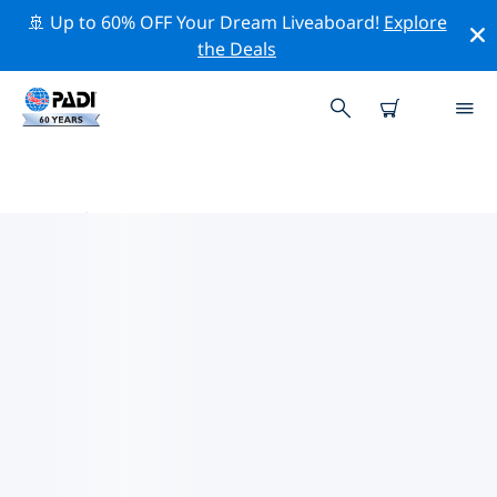
🚢 Up to 60% OFF Your Dream Liveaboard!
Explore
the Deals
梅爾辛 / 阿達納 / 哈塔伊的PADI 潛
水中心
使用上面的篩選項或交互式地圖找到適合您需求的 PADI 潛
水店 梅爾辛 / 阿達納 / 哈塔伊 。我們所有的潛水中心 梅爾
辛 / 阿達納 / 哈塔伊 都提供出色的訓練、大量有趣的活動，
並遵守 PADI 嚴格的質量標準。