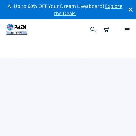
🚢 Up to 60% OFF Your Dream Liveaboard!
Explore
the Deals
天津市的PADI 潛水中心
使用上面的篩選項或交互式地圖找到適合您需求的 PADI 潛
水店 天津市 。我們所有的潛水中心 天津市 都提供出色的訓
練、大量有趣的活動，並遵守 PADI 嚴格的質量標準。