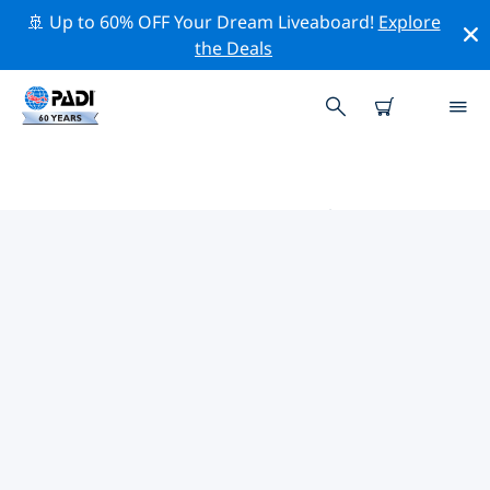
🚢 Up to 60% OFF Your Dream Liveaboard!
Explore
the Deals
奧南街道的PADI 潛水中心
使用上面的篩選項或交互式地圖找到適合您需求的 PADI 潛
水店 奧南街道 。我們所有的潛水中心 奧南街道 都提供出色
的訓練、大量有趣的活動，並遵守 PADI 嚴格的質量標準。