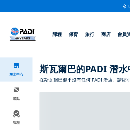
🚢 
課程
保育
旅行
商店
會員
斯瓦爾巴的PADI 潛
潛水中心
在斯瓦爾巴似乎沒有任何 PADI 潛店。請
潛點
課程