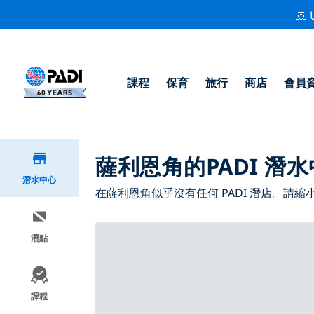
🚢 
課程
保育
旅行
商店
會員
薩利恩角的PADI 潛
潛水中心
在薩利恩角似乎沒有任何 PADI 潛店。請
潛點
課程