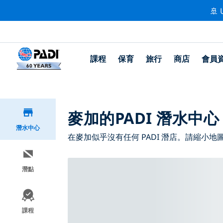
🚢 
課程
保育
旅行
商店
會員
麥加的PADI 潛水中心
潛水中心
在麥加似乎沒有任何 PADI 潛店。請縮小
潛點
課程