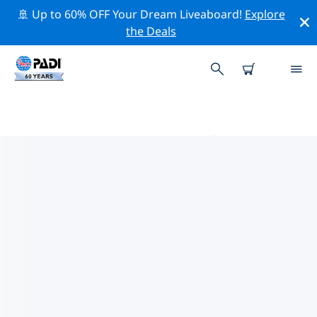
🚢 Up to 60% OFF Your Dream Liveaboard!
Explore
the Deals
維倫紐夫的PADI 潛水中心
使用上面的篩選項或交互式地圖找到適合您需求的 PADI 潛
水店 維倫紐夫 。我們所有的潛水中心 維倫紐夫 都提供出色
的訓練、大量有趣的活動，並遵守 PADI 嚴格的質量標準。