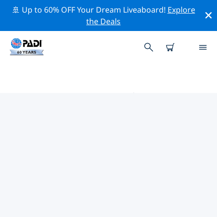
🚢 Up to 60% OFF Your Dream Liveaboard!
Explore
the Deals
卡恩滕的PADI 潛水中心
使用上面的篩選項或交互式地圖找到適合您需求的 PADI 潛
水店 卡恩滕 。我們所有的潛水中心 卡恩滕 都提供出色的訓
練、大量有趣的活動，並遵守 PADI 嚴格的質量標準。