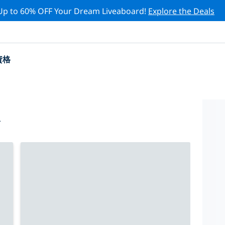
Up to 60% OFF Your Dream Liveaboard!
Explore the Deals
資格
心