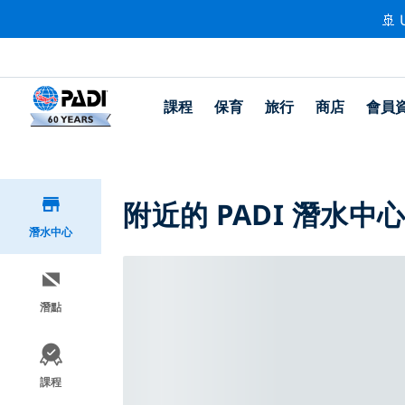
🚢 
課程
保育
旅行
商店
會員
附近的 PADI 潛水中
潛水中心
潛點
課程