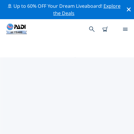
🚢 Up to 60% OFF Your Dream Liveaboard!
Explore
the Deals
德班的PADI 潛水中心
使用上面的篩選項或交互式地圖找到適合您需求的 PADI 潛
水店 德班 。我們所有的潛水中心 德班 都提供出色的訓練、
大量有趣的活動，並遵守 PADI 嚴格的質量標準。