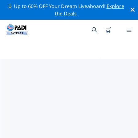
🚢 Up to 60% OFF Your Dream Liveaboard!
Explore
the Deals
莫雷洛斯港的PADI 潛水中心
使用上面的篩選項或交互式地圖找到適合您需求的 PADI 潛
水店 莫雷洛斯港 。我們所有的潛水中心 莫雷洛斯港 都提供
出色的訓練、大量有趣的活動，並遵守 PADI 嚴格的質量標
準。