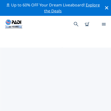
🚢 Up to 60% OFF Your Dream Liveaboard!
Explore
the Deals
門巴的PADI 潛水中心
使用上面的篩選項或交互式地圖找到適合您需求的 PADI 潛
水店 門巴 。我們所有的潛水中心 門巴 都提供出色的訓練、
大量有趣的活動，並遵守 PADI 嚴格的質量標準。