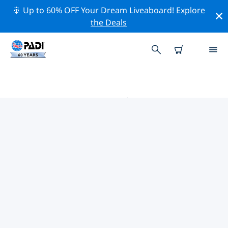
🚢 Up to 60% OFF Your Dream Liveaboard!
Explore
the Deals
利馬的PADI 潛水中心
使用上面的篩選項或交互式地圖找到適合您需求的 PADI 潛
水店 利馬 。我們所有的潛水中心 利馬 都提供出色的訓練、
大量有趣的活動，並遵守 PADI 嚴格的質量標準。