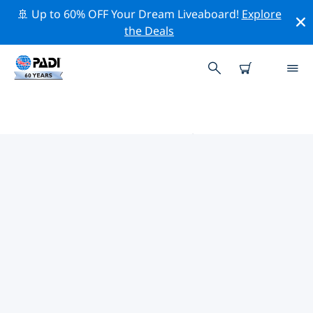
🚢 Up to 60% OFF Your Dream Liveaboard!
Explore
the Deals
米蘇拉的PADI 潛水中心
使用上面的篩選項或交互式地圖找到適合您需求的 PADI 潛
水店 米蘇拉 。我們所有的潛水中心 米蘇拉 都提供出色的訓
練、大量有趣的活動，並遵守 PADI 嚴格的質量標準。