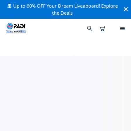
🚢 Up to 60% OFF Your Dream Liveaboard!
Explore
the Deals
多佛的PADI 潛水中心
使用上面的篩選項或交互式地圖找到適合您需求的 PADI 潛
水店 多佛 。我們所有的潛水中心 多佛 都提供出色的訓練、
大量有趣的活動，並遵守 PADI 嚴格的質量標準。