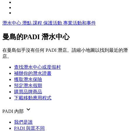
潛水中心
潛點
課程
保護活動
專業活動和事件
曼島的PADI 潛水中心
在曼島似乎沒有任何 PADI 潛店。請縮小地圖以找到最近的潛
店。
查找潛水中心或度假村
補辦你的潛水證書
獲取潛水保險
預定潛水假期
購買品牌商品
下載移動應用程式
keyboard_arrow_down
PADI 內部
我們是誰
PADI 與眾不同