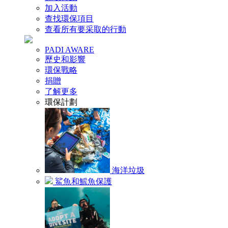
加入活動
查找環保項目
查看所有要采取的行動
PADI AWARE
歷史和影響
環保戰略
捐贈
了解更多
環保計劃
海洋垃圾
鯊魚和鰩魚保護