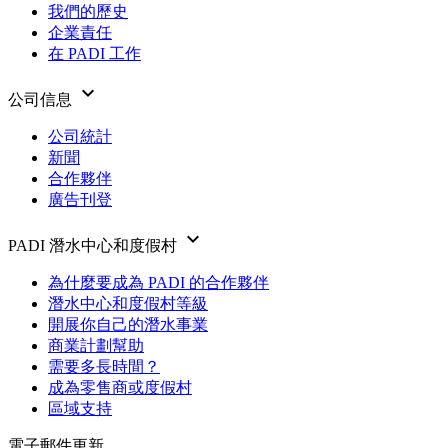
我們的歷史
企業責任
在 PADI 工作
keyboard_arrow_down
公司信息
公司統計
新聞
合作夥伴
廣告刊登
keyboard_arrow_down
PADI 潛水中心和度假村
為什麼要成為 PADI 的合作夥伴
潛水中心和度假村等級
開展你自己的潛水事業
商業計劃幫助
需要多長時間？
成為零售商或度假村
區域支持
電子郵件更新