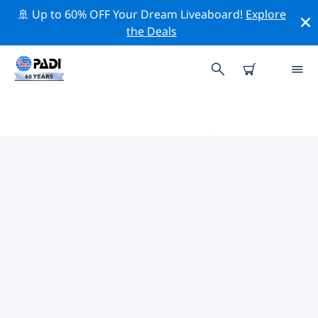
🚢 Up to 60% OFF Your Dream Liveaboard!
Explore
the Deals
利古里亞的PADI 潛水中心
使用上面的篩選項或交互式地圖找到適合您需求的 PADI 潛
水店 利古里亞 。我們所有的潛水中心 利古里亞 都提供出色
的訓練、大量有趣的活動，並遵守 PADI 嚴格的質量標準。