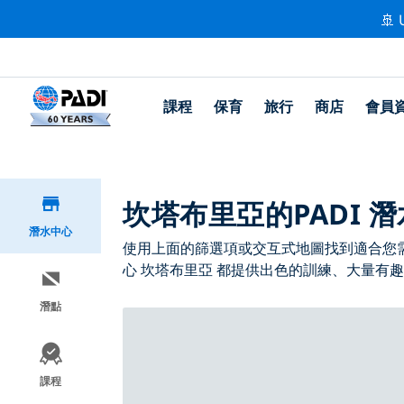
🚢 
課程
保育
旅行
商店
會員
坎塔布里亞的PADI 
潛水中心
使用上面的篩選項或交互式地圖找到適合您需求
心 坎塔布里亞 都提供出色的訓練、大量有趣
潛點
課程