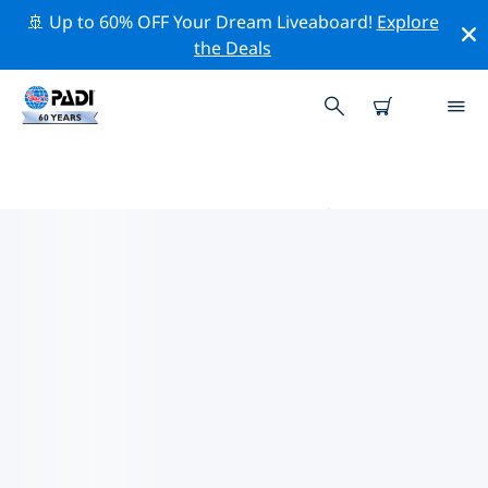
🚢 Up to 60% OFF Your Dream Liveaboard!
Explore
the Deals
舍布魯克的PADI 潛水中心
使用上面的篩選項或交互式地圖找到適合您需求的 PADI 潛
水店 舍布魯克 。我們所有的潛水中心 舍布魯克 都提供出色
的訓練、大量有趣的活動，並遵守 PADI 嚴格的質量標準。