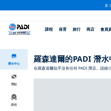
🚢 
課程
保育
旅行
商店
會員
羅森達爾的PADI 潛
潛水中心
在羅森達爾似乎沒有任何 PADI 潛店。請
潛點
課程