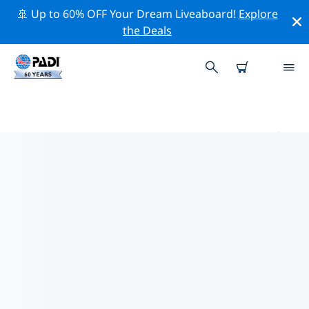
🚢 Up to 60% OFF Your Dream Liveaboard!
Explore
the Deals
薩瓦納韋斯特彭特的PADI 潛水中心
使用上面的篩選項或交互式地圖找到適合您需求的 PADI 潛
水店 薩瓦納韋斯特彭特 。我們所有的潛水中心 薩瓦納韋斯
特彭特 都提供出色的訓練、大量有趣的活動，並遵守 PADI
嚴格的質量標準。