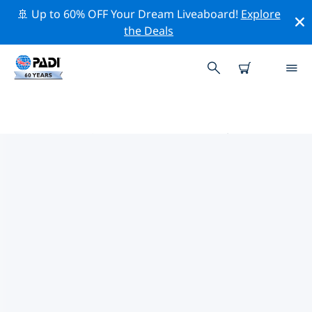
🚢 Up to 60% OFF Your Dream Liveaboard!
Explore
the Deals
戈爾菲托灣的PADI 潛水中心
使用上面的篩選項或交互式地圖找到適合您需求的 PADI 潛
水店 戈爾菲托灣 。我們所有的潛水中心 戈爾菲托灣 都提供
出色的訓練、大量有趣的活動，並遵守 PADI 嚴格的質量標
準。