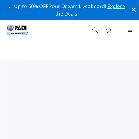
🚢 Up to 60% OFF Your Dream Liveaboard!
Explore
the Deals
愛妮島的PADI 潛水中心
使用上面的篩選項或交互式地圖找到適合您需求的 PADI 潛
水店 愛妮島 。我們所有的潛水中心 愛妮島 都提供出色的訓
練、大量有趣的活動，並遵守 PADI 嚴格的質量標準。