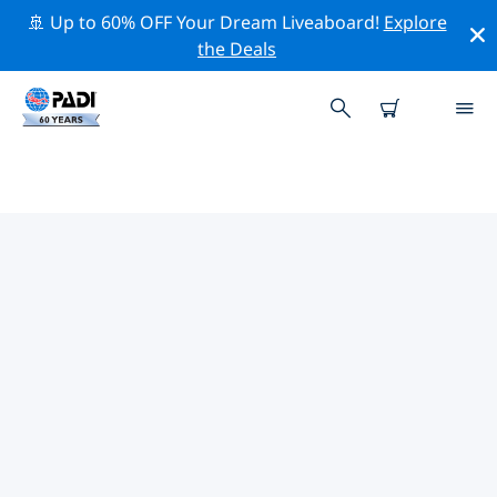
🚢 Up to 60% OFF Your Dream Liveaboard!
Explore
the Deals
卡瓦萊爾和聖馬克西姆的PADI 潛水
中心
使用上面的篩選項或交互式地圖找到適合您需求的 PADI 潛
水店 卡瓦萊爾和聖馬克西姆 。我們所有的潛水中心 卡瓦萊
爾和聖馬克西姆 都提供出色的訓練、大量有趣的活動，並
遵守 PADI 嚴格的質量標準。