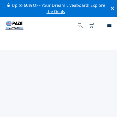
🚢 Up to 60% OFF Your Dream Liveaboard!
Explore
the Deals
SEJONG的PADI 潛水中心
使用上面的篩選項或交互式地圖找到適合您需求的 PADI 潛
水店 Sejong 。我們所有的潛水中心 Sejong 都提供出色的
訓練、大量有趣的活動，並遵守 PADI 嚴格的質量標準。