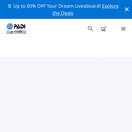
🚢 Up to 60% OFF Your Dream Liveaboard!
Explore
the Deals
俾斯麥群島的PADI 潛水中心
使用上面的篩選項或交互式地圖找到適合您需求的 PADI 潛
水店 俾斯麥群島 。我們所有的潛水中心 俾斯麥群島 都提供
出色的訓練、大量有趣的活動，並遵守 PADI 嚴格的質量標
準。