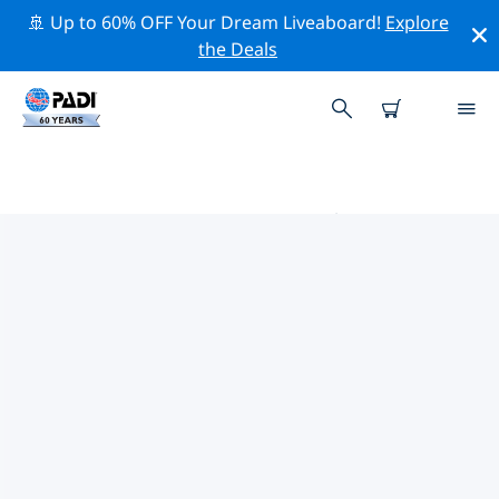
🚢 Up to 60% OFF Your Dream Liveaboard!
Explore
the Deals
北達科他的PADI 潛水中心
使用上面的篩選項或交互式地圖找到適合您需求的 PADI 潛
水店 北達科他 。我們所有的潛水中心 北達科他 都提供出色
的訓練、大量有趣的活動，並遵守 PADI 嚴格的質量標準。