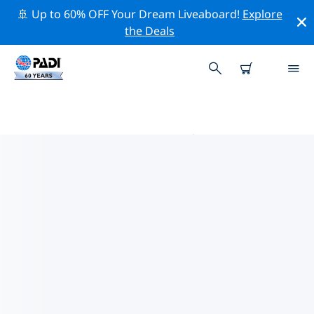
🚢 Up to 60% OFF Your Dream Liveaboard!
Explore
the Deals
阿魯巴的PADI 潛水中心
使用上面的篩選項或交互式地圖找到適合您需求的 PADI 潛
水店 阿魯巴 。我們所有的潛水中心 阿魯巴 都提供出色的訓
練、大量有趣的活動，並遵守 PADI 嚴格的質量標準。