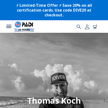
⚡️ Limited-Time Offer ⚡️ Save 20% on all
certification cards. Use code DIVE20 at
checkout.
水肺潛水
Thomas Koch