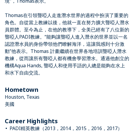
境”，Thomas表示。
Thomas在引領聾啞人走進潛水世界的過程中扮演了重要的
角色。自從當上教練以後，他就一直在努力擴大聾啞人潛水
員群體。至今為止，在他的教導下，全美已經有了八位新的
聾啞人PADI教練。“能夠讓聾啞人進入潛水的世界並以一名
認證潛水員的身份帶領他們瞭解海洋，這讓我感到十分激
動”他表示。Thomas 計畫繼續在世界各地培訓聾啞人潛水
教練，從而讓所有聾啞人都有機會學習潛水。通過他創立的
機構Aqua Hands, 聾啞人和使用手語的人總是能夠在水上
和水下自由交流。
Hometown
Houston, Texas
美國
Career Highlights
PADI精英教練（2013，2014，2015，2016，2017）