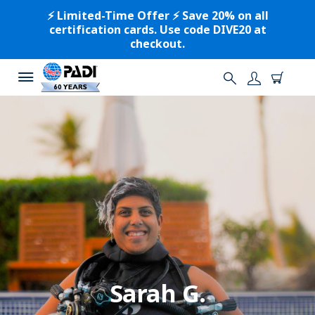
⚡️ Limited-Time Offer ⚡️ Save 20% on all
certification cards. Use code DIVE20 at
checkout.
Sarah G.