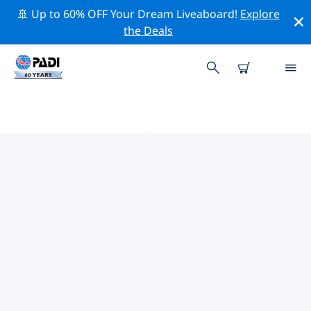
🚢 Up to 60% OFF Your Dream Liveaboard!
Explore
the Deals
皮奇奎 PADI 潜店
使用上面的筛选项或交互式地图找到适合您需求的 PADI 潜
水店 皮奇奎 。我们所有的潜水中心 皮奇奎 都提供出色的训
练、大量有趣的活动，并遵守 PADI 严格的质量标准。