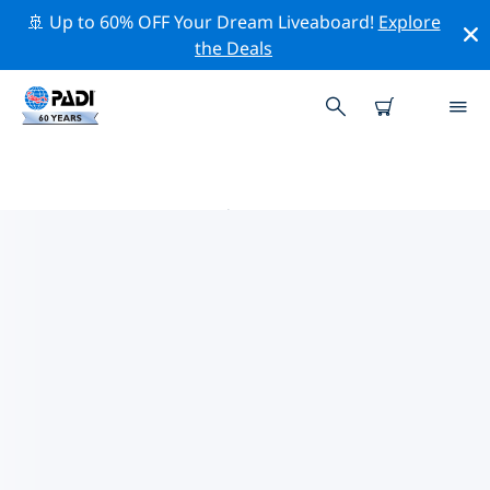
🚢 Up to 60% OFF Your Dream Liveaboard!
Explore
the Deals
牛津郡 PADI 潜店
使用上面的筛选项或交互式地图找到适合您需求的 PADI 潜
水店 牛津郡 。我们所有的潜水中心 牛津郡 都提供出色的训
练、大量有趣的活动，并遵守 PADI 严格的质量标准。