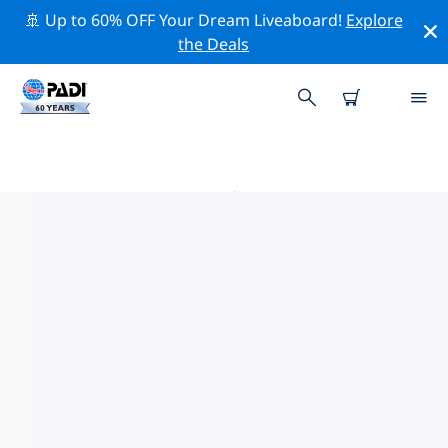
🚢 Up to 60% OFF Your Dream Liveaboard!
Explore
the Deals
伯克希尔 PADI 潜店
使用上面的筛选项或交互式地图找到适合您需求的 PADI 潜
水店 伯克希尔 。我们所有的潜水中心 伯克希尔 都提供出色
的训练、大量有趣的活动，并遵守 PADI 严格的质量标准。