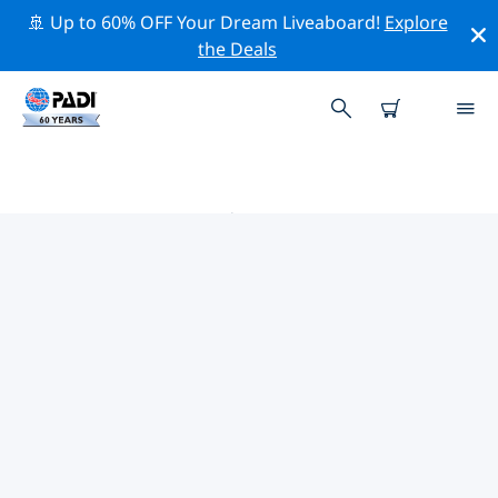
🚢 Up to 60% OFF Your Dream Liveaboard!
Explore
the Deals
阿斯蒂 PADI 潜店
使用上面的筛选项或交互式地图找到适合您需求的 PADI 潜
水店 阿斯蒂 。我们所有的潜水中心 阿斯蒂 都提供出色的训
练、大量有趣的活动，并遵守 PADI 严格的质量标准。